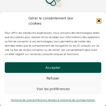
Gérer le consentement aux
The Rhode Clinic
cookies
ENGAGEMENT, DISPONIBILITÉ ET ATTENTION
Pour offrir les meilleures expériences, nous utilisons des technologies telles
que les cookies pour stocker et/ou accéder aux informations des appareils.
Le fait de consentir à ces technologies nous permettra de traiter des
Instagram
Facebook
données telles que le comportement de navigation ou les ID uniques sur ce
site. Le fait de ne pas consentir ou de retirer son consentement peut avoir
un effet négatif sur certaines caractéristiques et fonctions.
mentions légales
|
politique de confidentialité
|
politique de cookies
Accepter
Refuser
© 2026 The Rhode Clinic
Réalisé par
PRISM
powered by
Lifeware srl
Voir les préférences
Politique de cookies
Mentions légales & politique de confidentialités