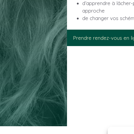
d’apprendre à lâcher-p
approche
de changer vos schéma
Prendre rendez-vous en l