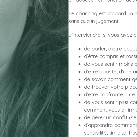
Le coaching est d’abord un m
sans aucun jugement.
J’interviendrai si vous avez b
de parler, d’être écou
d’être compris et ras
de vous sentir moins p
d’être boosté, d’une a
de savoir comment gér
de trouver votre plac
d’être confronté à ce
de vous sentir plus con
comment vous affirmer
de gérer un conflit (sé
d’apprendre comment g
sensibilité, timidité, fr