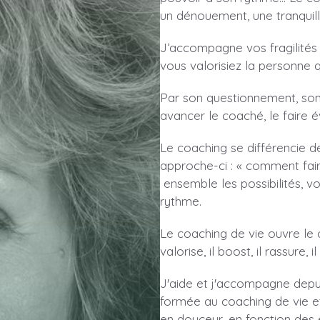
un dénouement, une tranquilli
J’accompagne vos fragilités 
vous valorisiez la personne 
Par son questionnement, son é
avancer le coaché, le faire é
Le coaching se différencie d
approche-ci : « comment fair
ensemble les possibilités, vo
rythme.
Le coaching de vie ouvre le c
valorise, il boost, il rassure
J'aide et j'accompagne depui
formée au coaching de vie e
en douceur, en fonction des