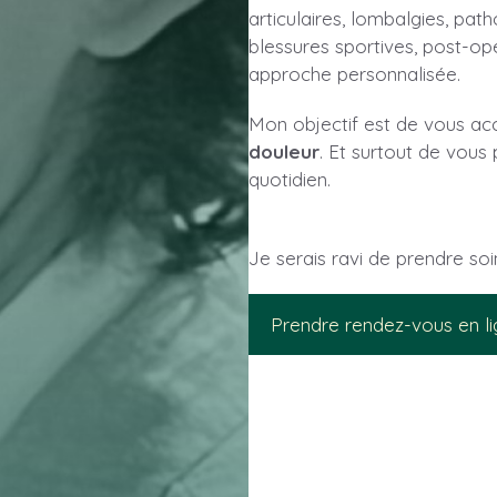
articulaires, lombalgies, pat
blessures sportives, post-op
approche personnalisée.
Mon objectif est de vous a
douleur
. Et surtout de vou
quotidien.
Je serais ravi de prendre so
Prendre rendez-vous en l