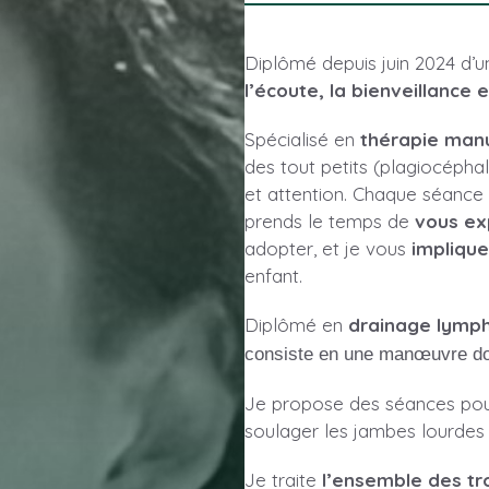
Diplômé depuis juin 2024 d’
l’écoute, la bienveillance e
Spécialisé en
thérapie manu
des tout petits (plagiocéphal
et attention. Chaque séance 
prends le temps de
vous ex
adopter, et je vous
implique
enfant.
Diplômé en
drainage lymp
consiste en une manœuvre douc
Je propose des séances pour 
soulager les jambes lourdes 
Je traite
l’ensemble des tr