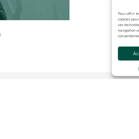
Pour offrir l
cookies pour
ces technolo
navigation ou
0
consentement
Ac
The Rhode Clinic