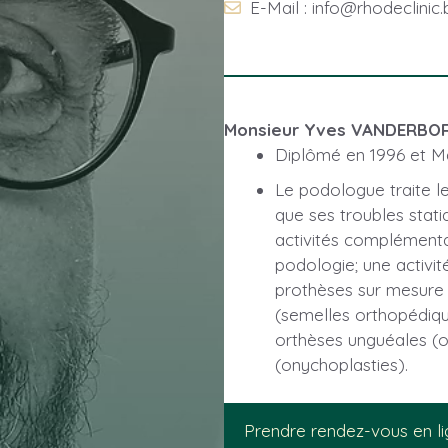
E-Mail : info@rhodeclinic.
Monsieur Yves VANDERBO
Diplômé en 1996 et
M
Le podologue traite le
que ses troubles stat
activités complémentai
podologie; une activit
prothèses sur mesure 
(semelles orthopédique
orthèses unguéales (o
(onychoplasties).
Prendre rendez-vous en l